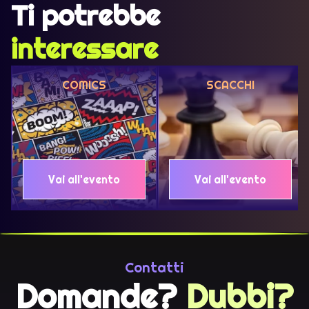
Ti potrebbe
interessare
COMICS
SCACCHI
Vai all'evento
Vai all'evento
Contatti
Domande?
Dubbi?