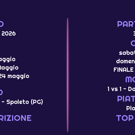
O
PAR
 2026
sabat
aggio
domeni
Maggio
FINALE
24 maggio
M
1 vs 1 - 
O
PIA
 - Spoleto (PG)
Pl
RIZIONE
TOP