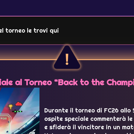
l torneo le trovi qui
iale al Torneo “Back to the Champ
Durante il torneo di FC26 allo
ospite speciale commenterà le
e sfiderà il vincitore in un ma